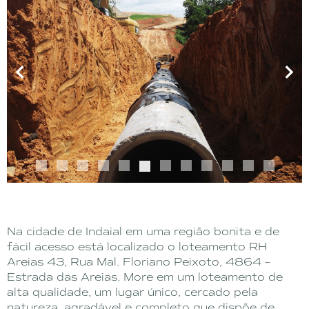
1
2
3
4
5
6
7
8
9
10
11
12
Na cidade de Indaial em uma região bonita e de
fácil acesso está localizado o loteamento RH
Areias 43, Rua Mal. Floriano Peixoto, 4864 –
Estrada das Areias. More em um loteamento de
alta qualidade, um lugar único, cercado pela
natureza, agradável e completo que dispõe de