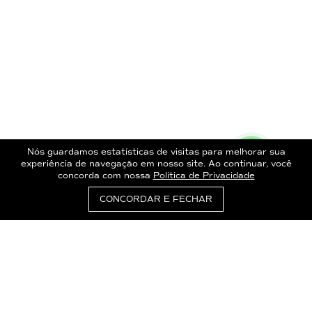
Nós guardamos estatísticas de visitas para melhorar sua
experiência de navegação em nosso site. Ao continuar, você
concorda com nossa
Política de Privacidade
CONCORDAR E FECHAR