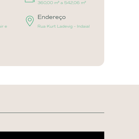
360,00 m² a 542,06 m²
a
Endereço
ir e
Rua Kurt Ladevig – Indaial