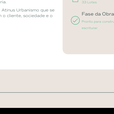
ria.
33 Lotes
 Atinus Urbanismo que se
Fase da Obr
o cliente, sociedade e o
Pronto para constru
escriturar