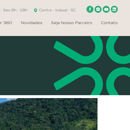
- Sex 8h - 18h
Centro - Indaial - SC
ur 360
Novidades
Seja Nosso Parceiro
Contato