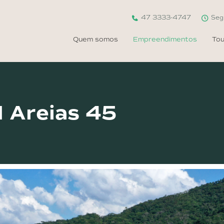
47 3333-4747
Seg 
Quem somos
Empreendimentos
To
 Areias 45