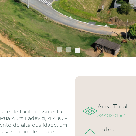
1
2
3
Área Total
ta e de fácil acesso está
22.402,01 m²
 Rua Kurt Ladevig, 4780 –
nto de alta qualidade, um
Lotes
adável e completo que