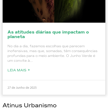
As atitudes diárias que impactam o
planeta
No dia a dia, fazemos escolhas que parecem
inofensivas, mas que, somadas, têm consequências
profundas para o meio ambiente. O Junho Verde é
um convite à...
LEIA MAIS
27 de Junho de 2025
Atinus Urbanismo