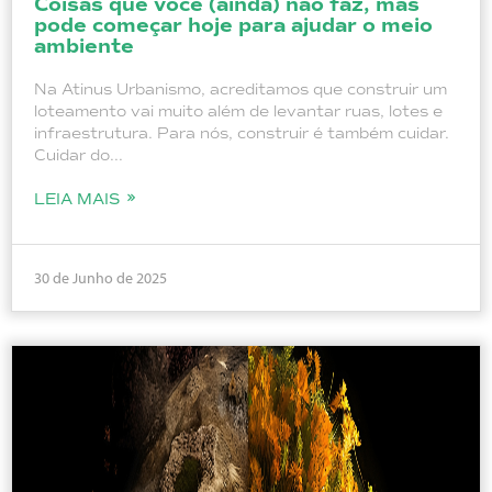
Coisas que você (ainda) não faz, mas
pode começar hoje para ajudar o meio
ambiente
Na Atinus Urbanismo, acreditamos que construir um
loteamento vai muito além de levantar ruas, lotes e
infraestrutura. Para nós, construir é também cuidar.
Cuidar do...
LEIA MAIS
30 de Junho de 2025