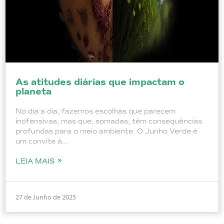
As atitudes diárias que impactam o
planeta
No dia a dia, fazemos escolhas que parecem
inofensivas, mas que, somadas, têm consequências
profundas para o meio ambiente. O Junho Verde é
um convite à...
LEIA MAIS
27 de Junho de 2025