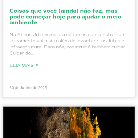
Coisas que você (ainda) não faz, mas
pode começar hoje para ajudar o meio
ambiente
Na Atinus Urbanismo, acreditamos que construir um
loteamento vai muito além de levantar ruas, lotes e
infraestrutura. Para nós, construir é também cuidar.
Cuidar do...
LEIA MAIS
30 de Junho de 2025