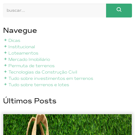
Navegue
Dicas
Institucional
Loteamentos
Mercado Imobiliário
Permuta de terrenos
Tecnologias da Construção Civil
Tudo sobre investimentos em terrenos
Tudo sobre terrenos e lotes
Últimos Posts