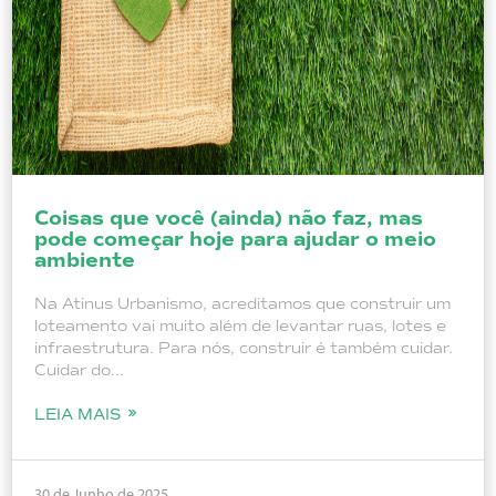
Coisas que você (ainda) não faz, mas
pode começar hoje para ajudar o meio
ambiente
Na Atinus Urbanismo, acreditamos que construir um
loteamento vai muito além de levantar ruas, lotes e
infraestrutura. Para nós, construir é também cuidar.
Cuidar do...
LEIA MAIS
30 de Junho de 2025