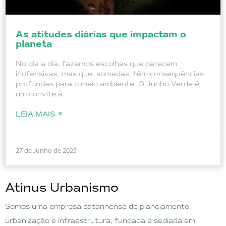
As atitudes diárias que impactam o
planeta
No dia a dia, fazemos escolhas que parecem
inofensivas, mas que, somadas, têm consequências
profundas para o meio ambiente. O Junho Verde é
um convite à...
LEIA MAIS
27 de Junho de 2025
Atinus Urbanismo
Somos uma empresa catarinense de planejamento,
urbanização e infraestrutura, fundada e sediada em